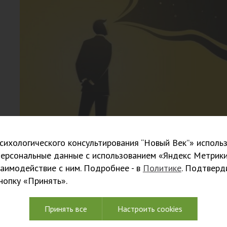
ихологического консультирования “Новый Век”» использ
персональные данные с использованием «Яндекс Метрики
заимодействие с ним. Подробнее - в
Политике
. Подтверд
15.05.2026
кнопку «Принять».
Семинар «ИНТЕРПРЕТАЦИЯ
ПСИХОДИНАМИЧЕСКОЙ ПРА
Принять все
Настроить cookies