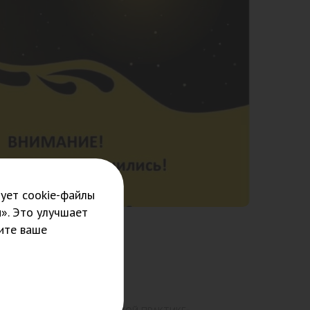
ует cookie-файлы
». Это улучшает
ите ваше
 В
КТИКЕ»