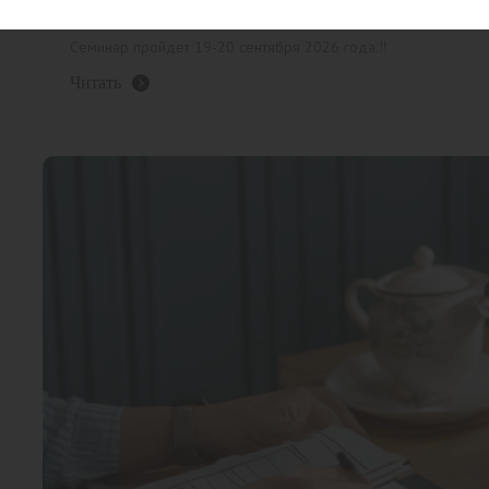
‼️Обращаем ваше внимание, что даты семинара «ИНТЕРП
изменены.
Семинар пройдет 19-20 сентября 2026 года.‼️
Читать