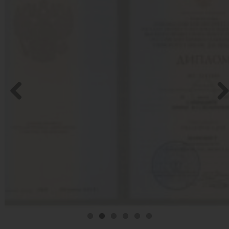
Previo
Nex
us