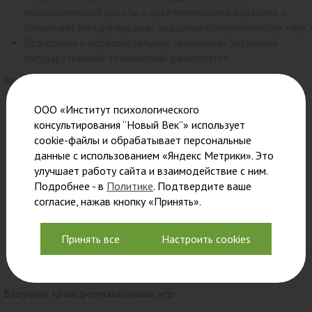
психологической работы с архетипическими образами и
символами. Международная академия психологических наук.
Педагогика и образовательные технологии. Ухтинский
государственный технический университет.
Автор и ведущий:
Тренинг «Сказка, меняющая жизнь»
ООО «Институт психологического
Практический курс «Архетипы и Тени»
консультирования “Новый Век”» использует
Практический курс «Жизненный путь в символах рун»
cookie-файлы и обрабатывает персональные
Курс практических занятий «Образы, символы и интуиция»
данные с использованием «Яндекс Метрики». Это
Тренинг «Ловец ресурсов»
улучшает работу сайта и взаимодействие с ним.
Мастер-класс «Отражения»
Подробнее - в
Политике
. Подтвердите ваше
Тренинг «Отношения, личные границы и конфликты»
согласие, нажав кнопку «Принять».
Тренинг «Образ благополучия»
Семинар «Знакомьтесь – это чувства!»
Принять все
Настроить cookies
Семинар «Ощущения vs. Интуиция»
Семинар «Мышление vs. Эмоции»
Семинар «8 граней восприятия жизни»
Ведущий трансформационных игр: