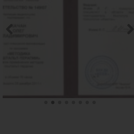
Previo
Nex
us