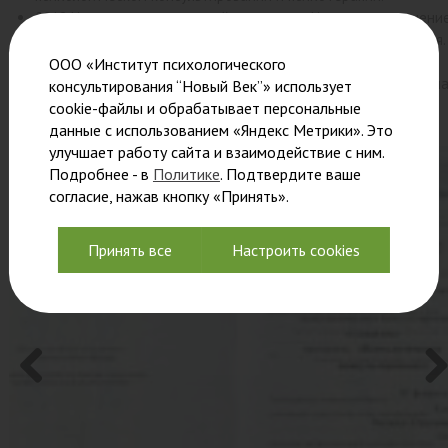
2018 Институт практической психологии Иматон – повышени
квалификации в области психологического консультирования.
2020 Национальная академия дополнительного
ООО «Институт психологического
профессионального образования» НАДПО – профессиональн
консультирования “Новый Век”» использует
переподготовка, квалификация Арт-терапевт.
cookie-файлы и обрабатывает персональные
данные с использованием «Яндекс Метрики». Это
улучшает работу сайта и взаимодействие с ним.
Подробнее - в
Политике
. Подтвердите ваше
согласие, нажав кнопку «Принять».
Принять все
Настроить cookies
Previo
Nex
us