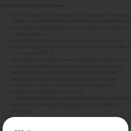
Дополнительное образование:
Курс Позитивной Психотерапии, Транскультурной Семейной
Терапии и Психосоматической Медицины. Висбаденский цен
постдипломного образования по психотерапии и семейной
терапии, Германия.
Базовый курс подготовки бизнес-тренеров консультантов
(Ведущие: Н.Н. Немичева – к.ф.н., доцент СПбГТУ; Т.В.Нещере
к.п.н., доцент СПбГТУ).
Курс по работе с аддиктивными (зависимыми) клиентами в
процессе групповой и индивидуальной терапии. Российско-
американский центр по изучению поведения человека,
Флорида, США-Санкт-Петербургский Государственный
Университет педагогического мастерства; программа
повышения квалификации психологов.
Программа «Современные методы психотерапии» (Ведущий В.
Ананьев д.п.н., президент Ассоциации Психотерапии и
Тренинга).
Ретиминг – метод формирования команды (Ведущий Анатол
Михайлович Ялов, Институт практической психологии
«Иматон»).