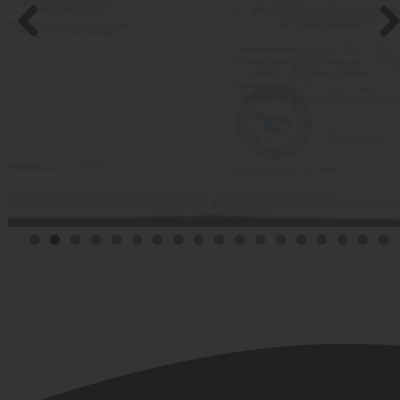
Previo
Nex
us