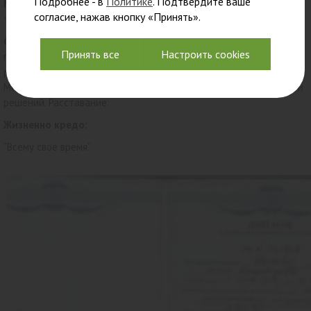
Подробнее - в
Политике
. Подтвердите ваше
Методы работы:
в сессиях используются методы КПТ, Схема-
согласие, нажав кнопку «Принять».
терапии, LI-терапии и EMDR. Работа со взрослыми.
Сфера профессиональных интересов:
Работа со сложными
Принять все
Настроить cookies
переживаниями (страх, тревога, гнев, раздражение, стыд, вина,
ревность, апатия и т.д.). Созависимость и любовная зависимость.
Межличностные и внутренние конфликты. Сложность в принятии
решений. Расставание.
Жизненно кредо:
“Всему свое время”