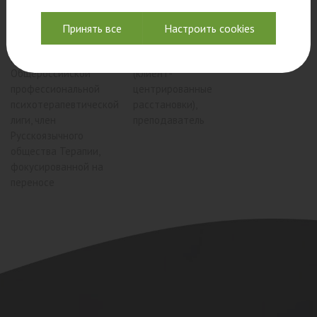
психолог,
психолог,
аккредитованный
системный
Принять все
Настроить cookies
супервизор ОППЛ.
семейный
Действительный член
терапевт
Общероссийской
(клиент-
профессиональной
центрированные
психотерапевтической
расстановки),
лиги, член
преподаватель
Русскоязычного
общества Терапии,
фокусированной на
переносе