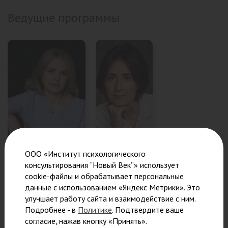
Ведущие программы
ООО «Институт психологического
Николаева
Семенихина
консультирования “Новый Век”» использует
Наталья
Виктория
cookie-файлы и обрабатывает персональные
Михайловна
Борисовна
данные с использованием «Яндекс Метрики». Это
улучшает работу сайта и взаимодействие с ним.
Преподаватель,
Психолог-
Подробнее - в
Политике
. Подтвердите ваше
клинический психолог,
консультант,
согласие, нажав кнопку «Принять».
аналитический
аналитический