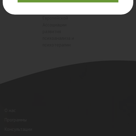
супервизор
клинический
психолог, член
Европейской
Ассоциации
развития
психоанализа и
психотерапии
О нас
Программы
Консультации