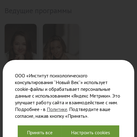
Ведущие программы
ООО «Институт психологического
консультирования “Новый Век”» использует
cookie-файлы и обрабатывает персональные
данные с использованием «Яндекс Метрики». Это
Каренгина
Фомичева
улучшает работу сайта и взаимодействие с ним.
Людмила
Елена
Подробнее - в
Политике
. Подтвердите ваше
Салиховна
Александровна
согласие, нажав кнопку «Принять».
Преподаватель,
Преподаватель,
психолог-
психолог-
Принять все
Настроить cookies
консультант,
консультант,