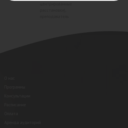
центрированные
расстановки),
преподаватель
О нас
Программы
Консультации
Расписание
Оплата
Аренда аудиторий