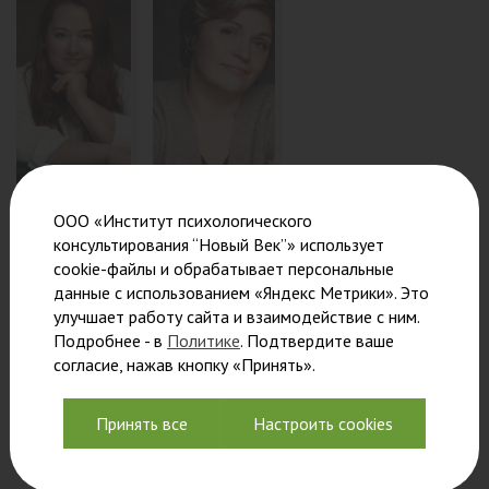
ООО «Институт психологического
Каренгина
Матвеева
консультирования “Новый Век”» использует
Людмила
Елена
cookie-файлы и обрабатывает персональные
Салиховна
Сергеевна
данные с использованием «Яндекс Метрики». Это
Преподаватель,
Психолог-
улучшает работу сайта и взаимодействие с ним.
психолог-
консультант,
Подробнее - в
Политике
. Подтвердите ваше
консультант,
аналитический
согласие, нажав кнопку «Принять».
супервизор
психолог,
системный
Принять все
Настроить cookies
семейный
терапевт
(клиент-