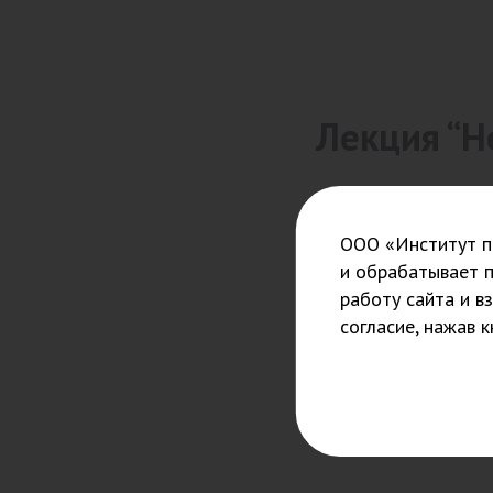
Лекция “Н
ООО «Институт пс
Ведущие пр
и обрабатывает 
работу сайта и в
согласие, нажав 
Преподаватели пока не
указаны.