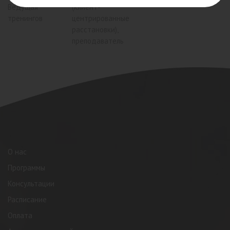
Ведущая
(клиент-
тренингов
центрированные
расстановки),
преподаватель
О нас
Программы
Консультации
Расписание
Оплата