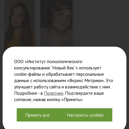
ООО «Институт психологического
Давлетбаева
Матвеева
консультирования “Новый Век”» использует
Диляра
Елена
cookie-файлы и обрабатывает персональные
Муслимовна
Сергеевна
данные с использованием «Яндекс Метрики». Это
улучшает работу сайта и взаимодействие с ним.
Преподаватель,
Психолог-
Подробнее - в
Политике
. Подтвердите ваше
психолог-
консультант,
согласие, нажав кнопку «Принять».
консультант,
аналитический
схема-
психолог,
терапевт,
системный
Принять все
Настроить cookies
семейный
семейный
психолог.
терапевт