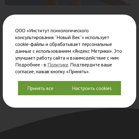
Практикум
ООО «Институт психологического
консультирования “Новый Век”» использует
cookie-файлы и обрабатывает персональные
📚 Количество часов:
40 часов
данные с использованием «Яндекс Метрики». Это
улучшает работу сайта и взаимодействие с ним.
Ведущие программы
Подробнее - в
Политике
. Подтвердите ваше
согласие, нажав кнопку «Принять».
Преподаватели
Принять все
Настроить cookies
пока не
указаны.