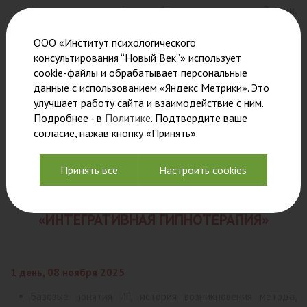
международных конференций и симпозиумов в России,
Странах ЕС.
ООО «Институт психологического
Стаж работы с 1995 года.
консультирования “Новый Век”» использует
cookie-файлы и обрабатывает персональные
данные с использованием «Яндекс Метрики». Это
Записаться на обучение и задать все интересующие вопросы
улучшает работу сайта и взаимодействие с ним.
можно, написав куратору
Подробнее - в
Политике
. Подтвердите ваше
Екатерине Цимт по тел. +7-952-386-3075 (WhatsApp,
согласие, нажав кнопку «Принять».
Telegram)
Принять все
Настроить cookies
ПРОГРАММА КУРСА
«ИНТЕГРАТИВНАЯ ГИПНОТЕРАПИЯ»
1 день, 08 ноября 2025
Базовые понятия ИГ, история возникновения метода,