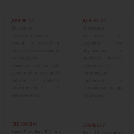
ДЛЯ ЧЕГО?
ДЛЯ КОГО?
Получение
Программа
фундаментальных
рассчитана на
знаний и умений в
широкий круг
области интегративной
обучающихся и
гипнотерапии.
наиболее полезна
Является основой для
специалистам
уверенной и успешной
помогающих
работы в области
профессий –
гипнотерапии и
психологам, врачам,
нейрогенетики.
педагогам.
ГДЕ, КОГДА?
СКОЛЬКО?
Санкт-Петербург, В.О., 6-я
До 15 октября