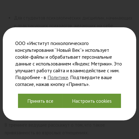
Для студентов психологических дисциплин, начинающих
и практикующих психологов, желающих на себе
почувствовать и исследовать, как работает теория
привязанности во взрослых отношениях.
ООО «Институт психологического
консультирования “Новый Век”» использует
Темы для обсуждения в лекционной части:
cookie-файлы и обрабатывает персональные
данные с использованием «Яндекс Метрики». Это
Эмоциональный интеллект
улучшает работу сайта и взаимодействие с ним.
Получите навыки распознавать и безопасно выражать свои
Подробнее - в
Политике
. Подтвердите ваше
согласие, нажав кнопку «Принять».
эмоциональные потребности, понимать эмоциональные
потребности партнёра, что благоприятно влияет на
укрепление связи.
Принять все
Настроить cookies
Понятие привязанности
В тренинге ведущие расскажут о том, что такое
привязанность во взрослых отношениях.