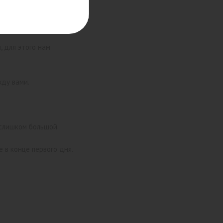
 для этого нам
жду вами.
 слишком большой.
 в конце первого дня.