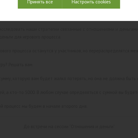
лиентами? Как обращаться с долгами?
Принять все
Настроить cookies
подробно обсуждаться на сессии “Отношения и Деньги”
исследовать наши стратегии связанные с отношениями и деньгами,
еньги для игрового процесса.
рового процесса останутся у участников, но перераспределятся ме
гру? Решать вам.
умму, которую вам будет жалко потерять, но она не должна быть
й, а кто-то 5000. В любом случае определяться с суммой вы будете
ой процесс мы будем в начале второго дня.
До встречи на сессии “Отношения и деньги”