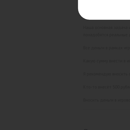
неплатёжеспособными к
Все эти вопросы будут 
Наша основная задача 
понадобятся реальные д
Все деньги в рамках иг
Какую сумму внести в и
Я рекомендую вносить с
Кто-то внесёт 500 рубле
Вносить деньги в игров