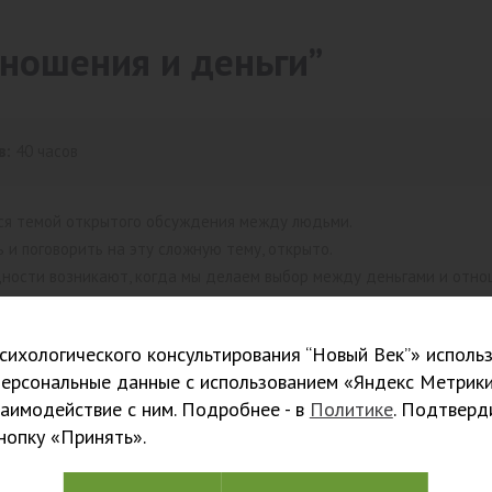
тношения и деньги”
в:
40 часов
ся темой открытого обсуждения между людьми.
 и поговорить на эту сложную тему, открыто.
ности возникают, когда мы делаем выбор между деньгами и отно
му, чтобы в вашей жизни и жизни ваших клиентов было и то и друго
ускользают от нас?
ихологического консультирования “Новый Век”» использ
ют наибольшее влияние на наши отношения с Деньгами?
персональные данные с использованием «Яндекс Метрики
е аспекты этих отношений.
заимодействие с ним. Подробнее - в
Политике
. Подтверд
и Мистический подход является определяющим?
кнопку «Принять».
 у Вас деньги?
овь или раздражение, радость или беспокойство, азарт или апатию