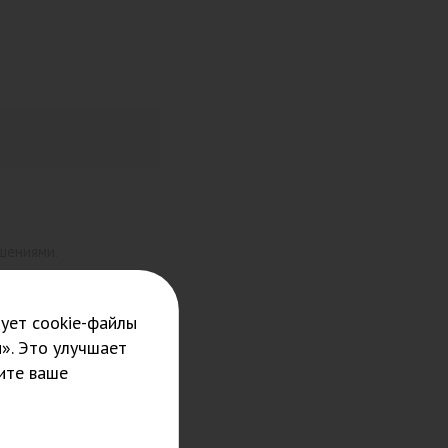
шениями.
е.
ует cookie-файлы
». Это улучшает
ите ваше
? Как быть с