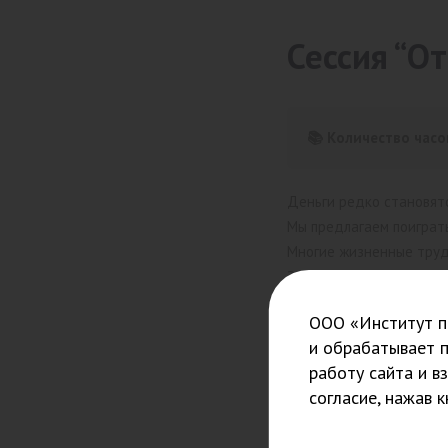
Сессия “О
📚 Количество часо
Деньги редко становят
Мы предлагаем поиграть
Многие жизненные труд
Эта сессия — мост к то
Почему Деньги, порой, 
ООО «Институт пс
Какие аспекты оказыва
и обрабатывает 
Мы исследуем глубинны
работу сайта и в
Материалистический ил
согласие, нажав 
Какие чувства вызывают
Страсть или страх, люб