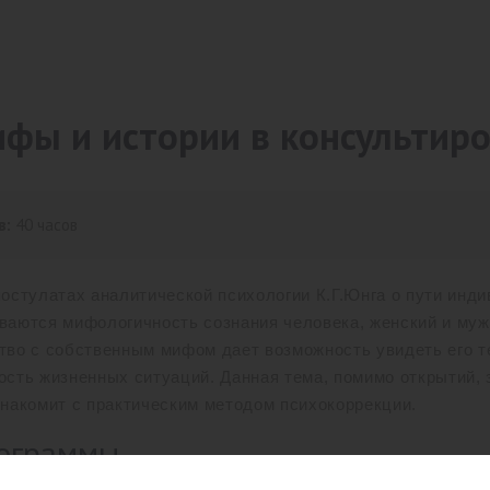
ифы и истории в консультир
в:
40 часов
постулатах аналитической психологии К.Г.Юнга о пути инд
ваются мифологичность сознания человека, женский и му
тво с собственным мифом дает возможность увидеть его т
ость жизненных ситуаций. Данная тема, помимо открытий,
знакомит с практическим методом психокоррекции.
ограммы