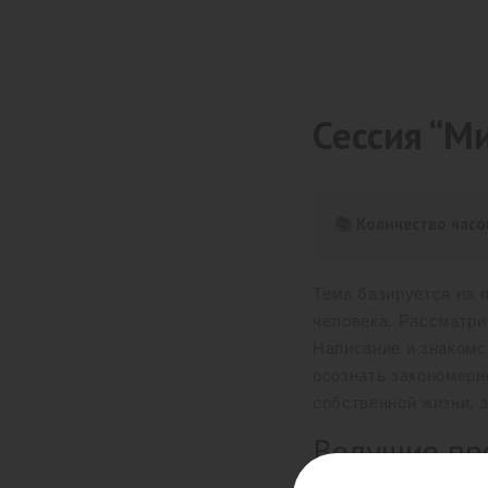
Сессия “М
📚 Количество часо
Тема базируется на 
человека. Рассматри
Написание и знакомс
осознать закономерн
собственной жизни, 
Ведущие пр