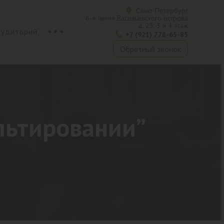
Санкт-Петербург
6-я линия Васильевского острова
д. 23, 3 и 4 этаж
аудиторий
+7 (921) 778-65-85
Обратный звонок
льтировании”