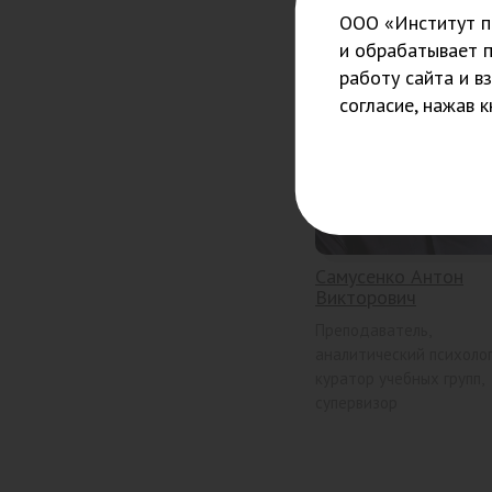
ООО «Институт пс
и обрабатывает 
работу сайта и в
согласие, нажав 
Самусенко Антон
Викторович
Преподаватель,
аналитический психолог
куратор учебных групп,
супервизор