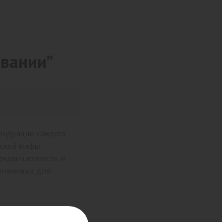
овании”
ивидуации каждого
жской мифы.
енденциозность и
 значимых для