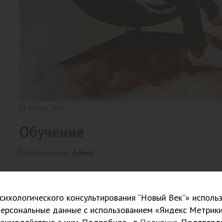
21 ноября, 2025
Обучение
Опубликовано
Admin
Филипп
ихологического консультирования “Новый Век”» использ
Не пожалел, что принял решение учиться здесь. Качественно
персональные данные с использованием «Яндекс Метрики
института стоит сильная команда профессионалов и опытны