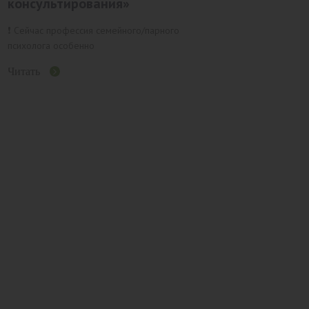
консультирования»
❗️ Сейчас профессия семейного/парного
психолога особенно
Читать