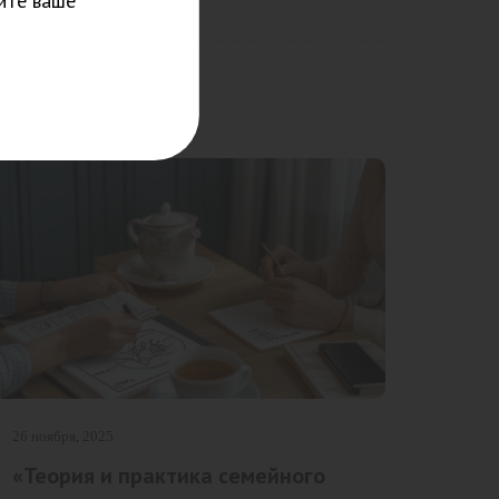
ите ваше
26 ноября, 2025
«Теория и практика семейного