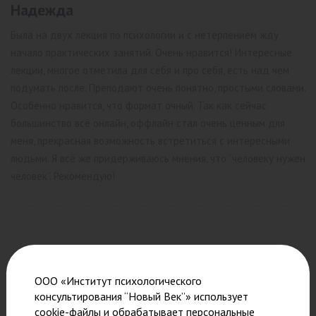
Надежда
Была на двух лекция по психологии и с нетерпением жду
начало практических занятий. Очень нравится! Интересные
лекции, многое отметила для себя и про себя, есть над чем
подумать после. Преподают очень
понятно, простыми словами.
Особенно нравится, что формат очный. Так как сейчас
большинство всё онлайн, оффлайн стал очень ценным для
меня, прекрасная возможность встретиться с интересными
людьми. Я всё же придерживаюсь мнения, что “человеку нужен
человек”. Рекомендую!
Похожие записи
ООО «Институт психологического
консультирования “Новый Век”» использует
cookie-файлы и обрабатывает персональные