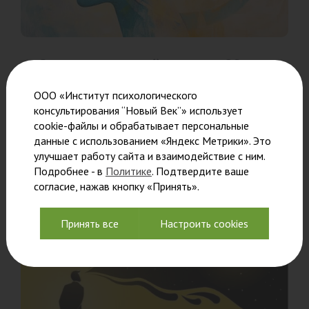
Ознакомительный семинар 20
августа
ООО «Институт психологического
консультирования “Новый Век”» использует
Преподаватели познакомят вас с уникальной
cookie-файлы и обрабатывает персональные
обучающей
данные с использованием «Яндекс Метрики». Это
Читать
улучшает работу сайта и взаимодействие с ним.
Подробнее - в
Политике
. Подтвердите ваше
согласие, нажав кнопку «Принять».
Принять все
Настроить cookies