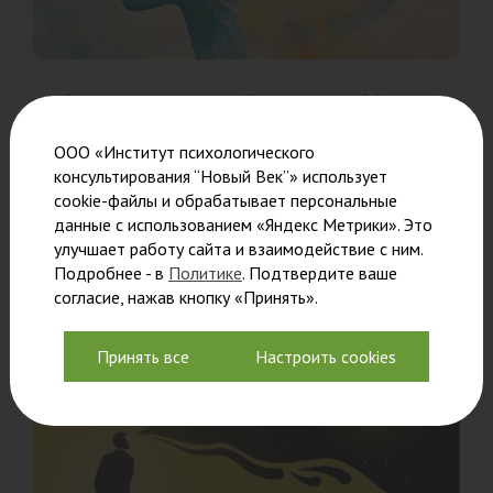
Ознакомительный семинар 20
августа
ООО «Институт психологического
консультирования “Новый Век”» использует
Преподаватели познакомят вас с уникальной
cookie-файлы и обрабатывает персональные
обучающей
данные с использованием «Яндекс Метрики». Это
Читать
улучшает работу сайта и взаимодействие с ним.
Подробнее - в
Политике
. Подтвердите ваше
согласие, нажав кнопку «Принять».
Принять все
Настроить cookies