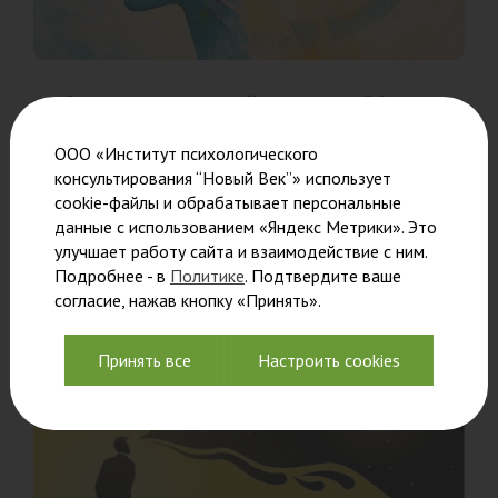
Ознакомительный семинар 20
августа
ООО «Институт психологического
консультирования “Новый Век”» использует
Преподаватели познакомят вас с уникальной
cookie-файлы и обрабатывает персональные
обучающей
данные с использованием «Яндекс Метрики». Это
Читать
улучшает работу сайта и взаимодействие с ним.
Подробнее - в
Политике
. Подтвердите ваше
согласие, нажав кнопку «Принять».
Принять все
Настроить cookies