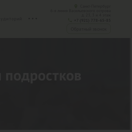
Санкт-Петербург
6-я линия Васильевского острова
д. 23, 3 и 4 этаж
аудиторий
+7 (921) 778-65-85
Обратный звонок
 подростков