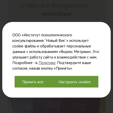
ООО «Институт психологического
График работы института в
консультирования “Новый Век”» использует
августе
cookie-файлы и обрабатывает персональные
данные с использованием «Яндекс Метрики». Это
Дорогие арендаторы, студенты и гости института!
улучшает работу сайта и взаимодействие с ним.
Подробнее - в
Политике
. Подтвердите ваше
Читать
согласие, нажав кнопку «Принять».
Принять все
Настроить cookies