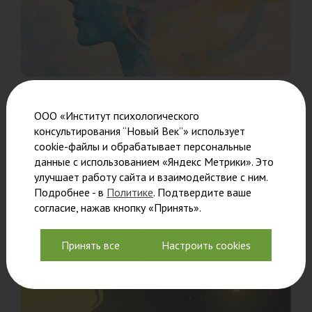
Ознакомительный семинар 20
ООО «Институт психологического
августа
консультирования “Новый Век”» использует
cookie-файлы и обрабатывает персональные
Преподаватели познакомят вас с уникальной
данные с использованием «Яндекс Метрики». Это
обучающей
улучшает работу сайта и взаимодействие с ним.
Подробнее - в
Политике
. Подтвердите ваше
Читать
согласие, нажав кнопку «Принять».
Принять все
Настроить cookies