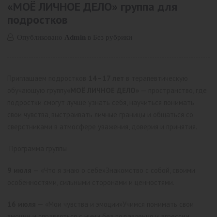
«МОЁ ЛИЧНОЕ ДЕЛО» группа для
подростков
Опубликовано
Admin
в
Без рубрики
Приглашаем подростков
14–17 лет
в терапевтическую
обучающую группу
«МОЁ ЛИЧНОЕ ДЕЛО»
— пространство, где
подростки смогут лучше узнать себя, научиться понимать
свои чувства, выстраивать личные границы и общаться со
сверстниками в атмосфере уважения, доверия и принятия.
Программа группы
9 июля
— «Что я знаю о себе»
Знакомство с собой, своими
особенностями, сильными сторонами и ценностями.
16 июля
— «Мои чувства и эмоции»
Учимся понимать свои
эмоции и справляться с ними без подавления и агрессии.