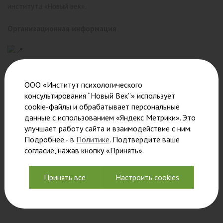
института «Новый век».
Организационная информация
ООО «Институт психологического
Адрес: СПб, 6 линия В. О. дом 23. Институт «Новый
консультирования “Новый Век”» использует
век»
Возраст участников:
14–17 лет
cookie-файлы и обрабатывает персональные
данные с использованием «Яндекс Метрики». Это
улучшает работу сайта и взаимодействие с ним.
Подробнее - в
Политике
. Подтвердите ваше
согласие, нажав кнопку «Принять».
Даты:
9 июля — 13 августа
(6 встреч)
Принять все
Настроить cookies