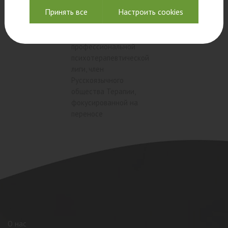
психолог
аккредитованный
Принять все
Настроить cookies
супервизор ОППЛ.
Действительный член
Общероссийской
профессиональной
психотерапевтической
лиги, член
Русскоязычного
общества Терапии,
фокусированной на
переносе
О нас