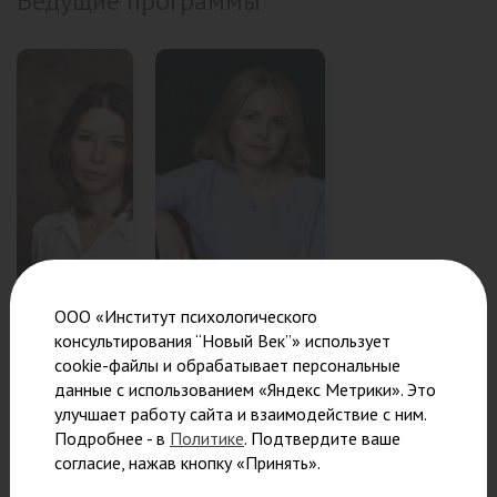
Ведущие программы
Ковалева
Николаева
ООО «Институт психологического
консультирования “Новый Век”» использует
Наталья
Наталья
cookie-файлы и обрабатывает персональные
Юрьевна
Михайловна
данные с использованием «Яндекс Метрики». Это
Преподаватель,
Преподаватель,
улучшает работу сайта и взаимодействие с ним.
психолог-
клинический психолог,
Подробнее - в
Политике
. Подтвердите ваше
консультант,
аналитический
согласие, нажав кнопку «Принять».
аналитический
психолог,