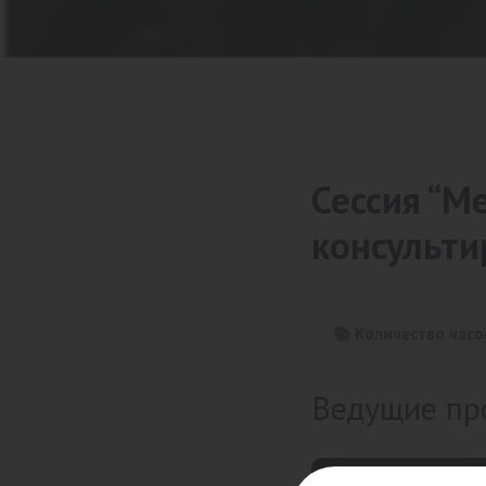
Сессия “М
консульти
📚 Количество часо
Ведущие пр