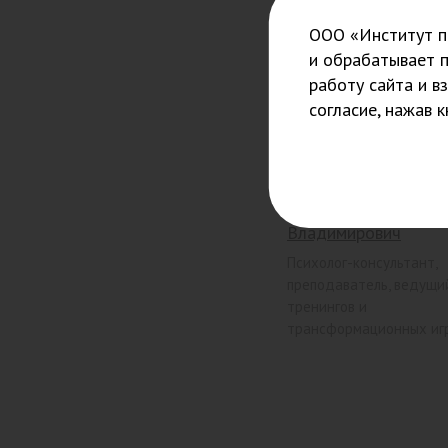
ООО «Институт пс
и обрабатывает 
работу сайта и в
согласие, нажав 
Качан Олег
Владимирович
Психолог-консультант,
преподаватель, ведущи
тренингов и
трансформационных иг