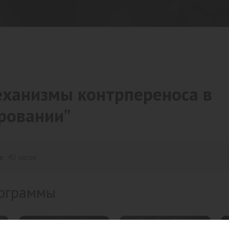
еханизмы контрпереноса в
ровании”
в:
40 часов
ограммы