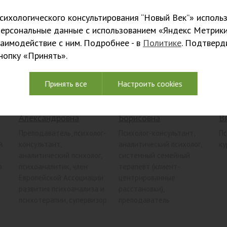
ихологического консультирования “Новый Век”» использ
персональные данные с использованием «Яндекс Метрики
заимодействие с ним. Подробнее - в
Политике
. Подтверд
кнопку «Принять».
Принять все
Настроить cookies
Попова Валерия
Семенихина Виктория
Ф
Александровна
Борисовна
В
Преподаватель, психолог-
Психолог-консультант,
Пс
й
консультант,
аналитический психолог,
ку
аналитический психолог,
системный семейный
р
психоаналитик, член
терапевт (клиент-
Европейской Ассоциации
центрированные
развития психоанализа и
расстановки),
психотерапии, супервизор
преподаватель