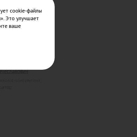
ует cookie-файлы
». Это улучшает
ите ваше
едотов Александр
ячеславович
ихолог-консультант,
ратор