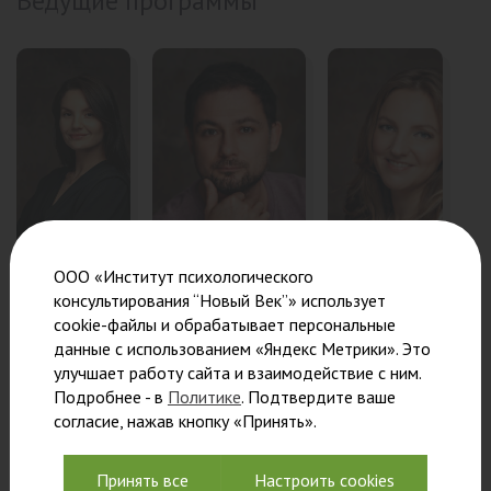
Ведущие программы
ООО «Институт психологического
консультирования “Новый Век”» использует
Велиева
Качан Олег
Цепота
cookie-файлы и обрабатывает персональные
Александра
Владимирович
Мария
данные с использованием «Яндекс Метрики». Это
Романовна
Валерьевна
улучшает работу сайта и взаимодействие с ним.
Психолог-
Подробнее - в
Политике
. Подтвердите ваше
консультант,
Психоаналитик,
Преподаватель,
согласие, нажав кнопку «Принять».
преподаватель,
преподаватель,
психолог-
ведущий тренингов
член
консультант,
и
Европейской
аналитический
Принять все
Настроить cookies