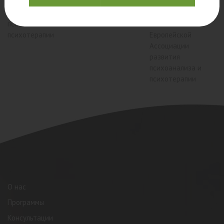
трансформационных
Ассоциации
психолог,
игр
развития
психоаналитик,
психоанализа и
член
психотерапии
Европейской
Ассоциации
развития
психоанализа и
психотерапии
О нас
Программы
Консультации