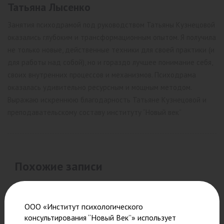
Татьяна Лысенко
Занятия психодрамой под руководством Татьяны Кузнецовой
оказались глубоким и трансформационным опытом. Я получила
не только новые, действенные техники для своей практики (и
для работы над собой), но
и гораздо лучшее понимание себя,
своих внутренних процессов и механизмов. Психодрама
оказалась удивительно ресурсным и мощным методом.
Выражаю искреннюю благодарность Татьяне Кузнецовой и
преподавательскому составу институту “Новый век”
Похожие записи
ООО «Институт психологического
консультирования “Новый Век”» использует