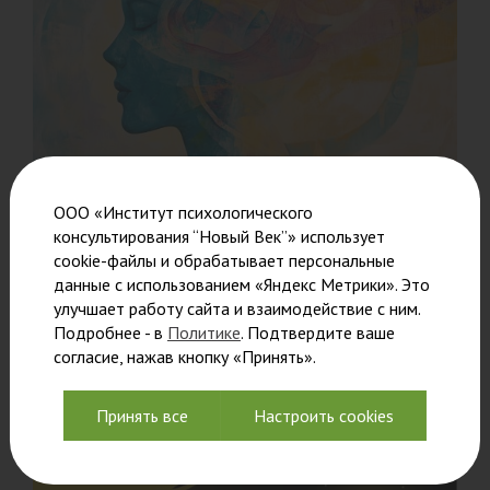
ООО «Институт психологического
Ознакомительный семинар 20
консультирования “Новый Век”» использует
августа
cookie-файлы и обрабатывает персональные
данные с использованием «Яндекс Метрики». Это
Преподаватели познакомят вас с уникальной
улучшает работу сайта и взаимодействие с ним.
обучающей
Подробнее - в
Политике
. Подтвердите ваше
согласие, нажав кнопку «Принять».
Читать
Принять все
Настроить cookies