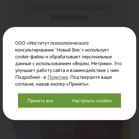
ООО «Институт психологического
График работы института в
консультирования “Новый Век”» использует
августе
cookie-файлы и обрабатывает персональные
данные с использованием «Яндекс Метрики». Это
Дорогие арендаторы, студенты и гости института!
улучшает работу сайта и взаимодействие с ним.
Подробнее - в
Политике
. Подтвердите ваше
Читать
согласие, нажав кнопку «Принять».
Принять все
Настроить cookies