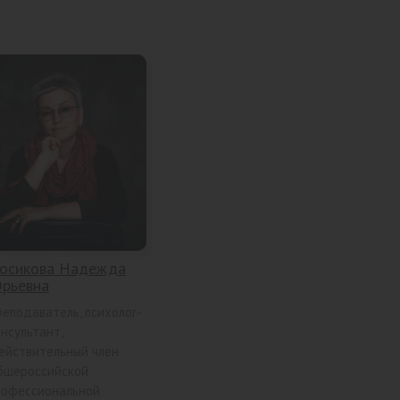
осикова Надежда
рьевна
реподаватель, психолог-
нсультант,
ействительный член
бщероссийской
рофессиональной