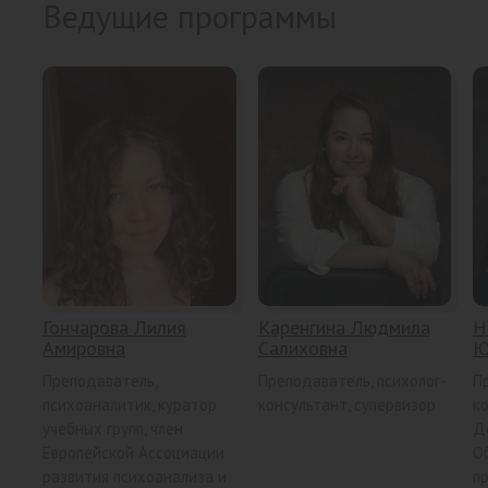
Ведущие программы
Гончарова Лилия
Каренгина Людмила
Н
Амировна
Салиховна
Ю
Преподаватель,
Преподаватель, психолог-
П
психоаналитик, куратор
консультант, супервизор
ко
учебных групп, член
Д
Европейской Ассоциации
О
развития психоанализа и
п