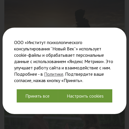
ООО «Институт психологического
консультирования “Новый Век”» использует
cookie-файлы и обрабатывает персональные
данные с использованием «Яндекс Метрики». Это
улучшает работу сайта и взаимодействие с ним.
Подробнее - в
Политике
. Подтвердите ваше
Прощение и архетип Воина
согласие, нажав кнопку «Принять».
Принять все
Настроить cookies