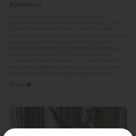
Древности
Толкование сновидений уходит корнями в глубокую
древность. В различных источниках упоминается, что уже в
Древнем Египте, Вавилоне, Индии, Китае и Греции людей
интересовали сновидения. Жрецы в храмах, толкователи снов
при дворе, прорицатели судьбы пытались предсказать
будущее по сновидениям. Часто считалось, что сновидение
есть средство общения с Богом. Так в древней Греции
существовал обычай целительного сна в храме Эскулапа для
получения в сновидении лечебных предписаний от самого
Эскулапа, которые истолковывались служителями храма.
Читать