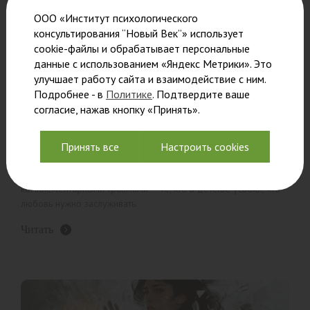
ООО «Институт психологического
консультирования “Новый Век”» использует
cookie-файлы и обрабатывает персональные
Последствия жизни с нарциссическим
данные с использованием «Яндекс Метрики». Это
партнером: травма, динамика
улучшает работу сайта и взаимодействие с ним.
отношений и восстановление
Подробнее - в
Политике
. Подтвердите ваше
согласие, нажав кнопку «Принять».
Нарциссические отношения — это эмоциональные качели, где
иллюзия идеальной любви сменяется обесцениванием,
контролем и психологическим насилием. С точки зрения
Принять все
Настроить cookies
психодинамического подхода (Кохут, Кернберг, Мак-Вильямс)
такие связи формируются не случайно: в них попадают люди с
комплементарными травмами — те, кто в детстве усвоил, что
любовь нужно заслуживать.
Читать