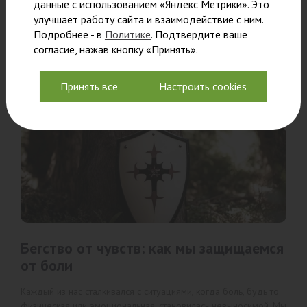
данные с использованием «Яндекс Метрики». Это
человека. Особенно уязвимы к этому состоянию
улучшает работу сайта и взаимодействие с ним.
руководители, чья работа связана с постоянным стрессом,
Подробнее - в
Политике
. Подтвердите ваше
высокой ответственностью и необходимостью принимать
согласие, нажав кнопку «Принять».
сложные решения.
Читать
Принять все
Настроить cookies
Бегство от чувств: как мы защищаемся
от боли
Каждый из нас сталкивался с ситуациями, когда боль, будь то
физическая или эмоциональная, становилась невыносимой. Мы