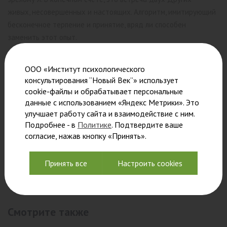
живых, несовершенных и настоящих. Алгоритм, имитирующий
бесконечное терпение и принятие, вряд ли способен
заменить этот опыт.
ООО «Институт психологического
консультирования “Новый Век”» использует
cookie-файлы и обрабатывает персональные
данные с использованием «Яндекс Метрики». Это
Наталья Николаева,
улучшает работу сайта и взаимодействие с ним.
Подробнее - в
Политике
. Подтвердите ваше
преподаватель Института
согласие, нажав кнопку «Принять».
психологического консультирования
Принять все
Настроить cookies
«Новый Век», психолог-консультант
Смотрите также