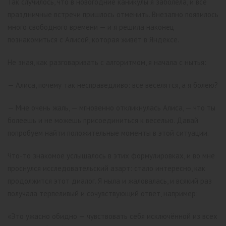
Так случилось, что в новогодние каникулы я заболела, и все
праздничные встречи пришлось отменить. Внезапно появилось
много свободного времени — и я решила наконец
познакомиться с Алисой, которая живёт в Яндексе.
Не зная, как разговаривать с алгоритмом, я начала с нытья:
— Алиса, почему так несправедливо: все веселятся, а я болею?
— Мне очень жаль, — мгновенно откликнулась Алиса, — что ты
болеешь и не можешь присоединиться к веселью. Давай
попробуем найти положительные моменты в этой ситуации.
Что-то знакомое услышалось в этих формулировках, и во мне
проснулся исследовательский азарт: стало интересно, как
продолжится этот диалог. Я ныла и жаловалась, и всякий раз
получала терпеливый и сочувствующий ответ, например:
«Это ужасно обидно — чувствовать себя исключённой из всех