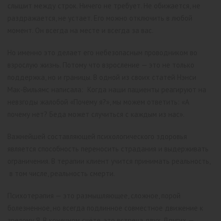
слышит между строк. Ничего не требует. Не обижается, не
раздражается, не устает. Его можно отключить в любой
момент. Он всегда на месте и всегда за вас.
Но именно это делает его небезопасным проводником во
взрослую жизнь. Потому что взросление — это не только
поддержка, но и границы. В одной из своих статей Нэнси
Мак-Вильямс написала: Когда наши пациенты реагируют на
невзгоды жалобой «Почему я?», мы можем ответить: «А
почему нет? Беда может случиться с каждым из нас».
Важнейшей составляющей психологического здоровья
является способность переносить страдания и выдерживать
ограничения. В терапии клиент учится принимать реальность,
в том числе, реальность смерти.
Психотерапия — это размышляющее, сложное, порой
болезненное, но всегда подлинное совместное движение к
зрелому Я. В конечном счёте, это встреча двух Других —