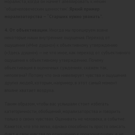
моралиста, когда он начнет апеллировать к неким
“общечеловеческим ценностям”.
Яркий пример
морализаторства – “Старших нужно уважать”.
4. От объективации.
Иногда мы проецируем вовне
некоторые наши внутренние ощущения. Переход от
ощущения («Мне душно») к объективному утверждению
(«Здесь душно») — не что иное, как переход от субъективного
ощущения к объективному утверждению. Почему
объективация в оценочных суждениях, скажем так,
неполезна? Потому что она нивелирует чувства и ощущения
других людей, которым, например, в этот самый момент
вполне хватает воздуха.
Таким образом, чтобы вас услышали стоит избегать
категоричности, обобщений, морализаторства и говорить
только о своих чувствах. Оценивать не человека, а событие.
Кажется, что это легко, однако способность просто описать
факт и свои чувства по отношению к произошедшему, а не