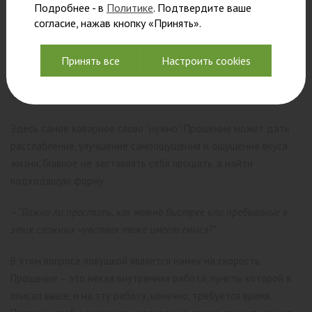
Подробнее - в
Политике
. Подтвердите ваше
решаемой темы, вопроса или сферы жизни.
согласие, нажав кнопку «Принять».
Если теперь вернуться к двум моим первичным вопросам в
Принять все
Настроить cookies
начале статьи, то я бы ответил на них следующим образом:
– “Всегда ли нужно прощать?”
Здесь самое коварное слово “нужно”. Прощение может дать
расслабление, улучшение самоощущения и ощущение вкуса
жизни. Главное не заставлять себя прощать, а найти
подходящую форму.
– “Важно ли простить, как можно быстрее или пребывание в
этих сложных чувствах тоже имеет смысл?”
В этом вопросе ловушкой является намек на скорость.
Прощение – это некая внутренняя работа, пункты которой я
описал выше, и на эту работу, конечно, требуется время.