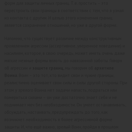
форм для защиты личных границ. Т.е. простить – это
перестроить свои границы в соответствии с тем, что я узнал
из контакта с другим. И целью этого изменения границ
является сохранение отношений, но уже в другой форме.
Напомню, что существует различие между конструктивным
проявлением агрессии (ассертивное, уверенное поведение) и
насилием, которое, в свою очередь, может иметь очень даже
мягкие нежные формы вплоть до навязанной заботы. Говоря
об агрессии и
защите границ
, мы говорим об
архетипе
Воина
. Воин – это тот, кто видит свои и чужие границы,
реалистично оценивает свои силы и силы другой стороны. При
этом у зрелого Воина нет задачи напасть, подраться или
помериться силами – он уже достаточно знает себя и не
поднимает меч без необходимости. Он умеет останавливать,
обсуждать, настаивать, предупреждать до того, как
возникнет необходимость в более агрессивной форме
защиты. И, что ещё важно, зрелый Воин, пройдя в прошлом