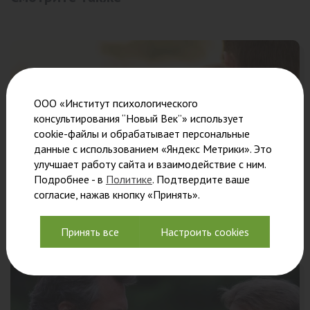
ООО «Институт психологического
консультирования “Новый Век”» использует
cookie-файлы и обрабатывает персональные
данные с использованием «Яндекс Метрики». Это
улучшает работу сайта и взаимодействие с ним.
Подробнее - в
Политике
. Подтвердите ваше
согласие, нажав кнопку «Принять».
Мужчины в роли отцов. “Властный папа.
Принять все
Настроить cookies
Продолжение”